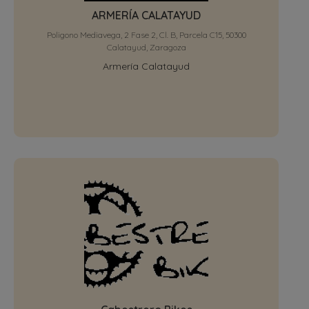
ARMERÍA CALATAYUD
Poligono Mediavega, 2 Fase 2, Cl. B, Parcela C15, 50300
Calatayud, Zaragoza
Armería Calatayud