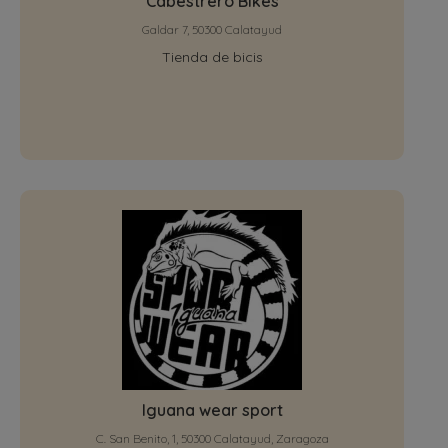
Cabestrero Bikes
Galdar 7, 50300 Calatayud
Tienda de bicis
Iguana wear sport
C. San Benito, 1, 50300 Calatayud, Zaragoza