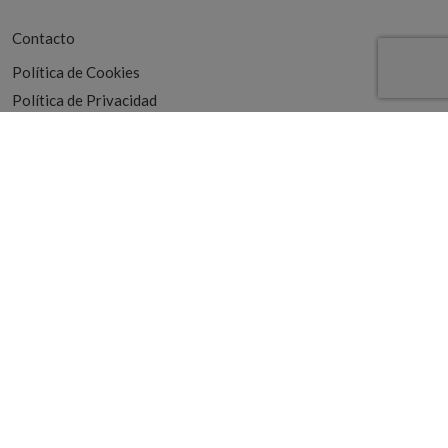
Contacto
Política de Cookies
Política de Privacidad
SUSCRÍBETE A NUESTRA NEWSLETTER
Áreas de interes
- Seleccionar -
He leído y acepto la
política de privacidad